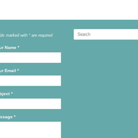
Search
lds marked with * are required
for:
ur Name
*
ur Email
*
bject
*
ssage
*