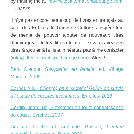
by mailing me at
info@UtesInternationalLounge.com
.
–
Thanks!
Il n’ya pas encore beaucoup de livres en français au
sujet des Enfants de Troisème Culture. J’espère tout
de même de pouvoir ajouter de nouveaux titres
d’ouvrages, articles, films etc. ici. – Si vous avez des
titres à ajouter à la liste, n’hésitez pas à me contacter
(
info@UtesInternationalLounge.com
).
Merci!
Bert,
Claudie,
S’expatrier en famille
, ed. Village
Mondial, 2005
Carnot,
Alix
,
Chéri(e) on s’expatrie! Guide de survie
à l’usage de couples aventuriers
, Eyrolles, 2016
Cerdin, Jean-Luc, S’expatrier en toute connaissance
de cause, Eyrolles, 2007
Goutain ,
Gaëlle
et Adélaide Russell,
L’enfant