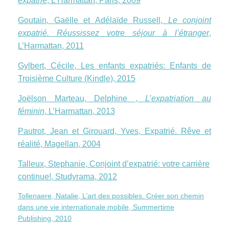
expatrié
, L’Harmattan, Paris, 2009
Goutain,
Gaëlle
et Adélaïde Russell,
Le conjoint
expatrié. Réussissez votre séjour à l’étranger
,
L’Harmattan, 2011
Gylbert, Cécile, Les enfants expatriés: Enfants de
Troisième Culture (Kindle), 2015
Joëlson Marteau,
Delphine
,
L’expatriation au
féminin
, L’Harmattan, 2013
Pautrot, Jean et Girouard, Yves, Expatrié. Rêve et
réalité, Magellan, 2004
Talleux, Stephanie, Conjoint d’expatrié: votre carrière
continue!, Studyrama, 2012
Tollenaere, Natalie, L’art des possibles. Créer son chemin
dans une vie internationale mobile, Summertime
Publishing, 2010