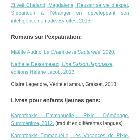
Zilveti Chaland, Magdalena, Réussir sa vie d’expat,
S’épanouir à l’étranger en développant son
intelligence nomade, Eyrolles, 2015
Romans sur l’expatriation:
Maëlle Audric,
Le Chant de la Sauterelle
, 2020.
Nathalie Desormeaux,
Une Saison Japonaise
,
éditions Hélène Jacob, 2013
Claire Legendre, Vérité et amour, Grasset, 2013
Livres pour enfants /jeunes gens:
Karpathakis Emmanuelle, Pixie Déménage,
Summertime, 2012.
(traduit en différentes langues)
Karpathakis Emmanuelle, Les Vacances de Pixie,