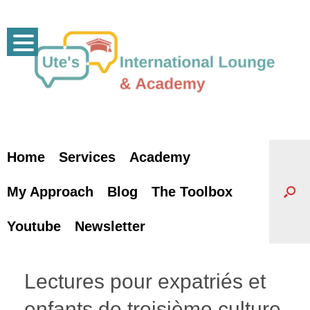
Skip
to
content
Home
Services
Academy
My Approach
Blog
The Toolbox
Youtube
Newsletter
Lectures pour expatriés et
enfants de troisième culture