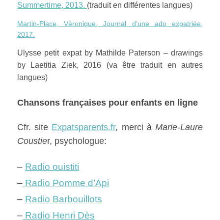
Summertime, 2013.
(traduit en différentes langues)
Martin-Place, Véronique, Journal d’une ado expatriée,
2017.
Ulysse petit expat by Mathilde Paterson – drawings
by Laetitia Ziek, 2016 (va être traduit en autres
langues)
Chansons françaises pour enfants en ligne
Cfr. site
Expatsparents.fr
, merci à
Marie-Laure
Coustie
r, psychologue:
–
Radio ouistiti
–
Radio Pomme d’Api
–
Radio Barbouillots
–
Radio Henri Dès