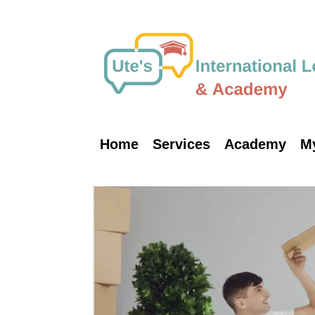
Skip
to
content
Home
Services
Academy
M