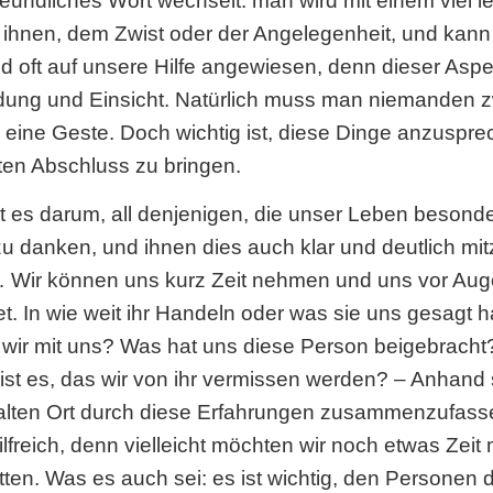
reundliches Wort wechselt: man wird mit einem viel 
 ihnen, dem Zwist oder der Angelegenheit, und kann 
 sind oft auf unsere Hilfe angewiesen, denn dieser A
dung und Einsicht. Natürlich muss man niemanden 
rief, eine Geste. Doch wichtig ist, diese Dinge anzus
ten Abschluss zu bringen.
ht es darum, all denjenigen, die unser Leben beso
u danken, und ihnen dies auch klar und deutlich mitz
… Wir können uns kurz Zeit nehmen und uns vor Aug
t. In wie weit ihr Handeln oder was sie uns gesagt h
wir mit uns? Was hat uns diese Person beigebracht
 es, das wir von ihr vermissen werden? – Anhand 
m alten Ort durch diese Erfahrungen zusammenzufass
freich, denn vielleicht möchten wir noch etwas Zeit mi
tten. Was es auch sei: es ist wichtig, den Personen 