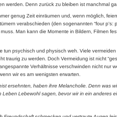
hlen werden. Denn zurück zu bleiben ist manchmal g
mmer genug Zeit einräumen und, wenn möglich, feier
tümern verabschieden (den sogenannten “four p’s: p
 muss. Man kann die Momente in Bildern, Filmen fes
Sie tun psychisch und physisch weh. Viele vermeide
t traurig zu werden. Doch Vermeidung ist nicht “ges
angespannte Verhältnisse verschwinden nicht nur we
wenn wir es am wenigsten erwarten.
st ersehnten, haben ihre Melancholie. Denn was wir h
m Leben Lebewohl sagen, bevor wir in ein anderes e
h Freundschaft schmecken und vertraute
Augen leis